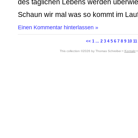
des täglichen Lebens werden überwi
Schaun wir mal was so kommt im Lauf
Einen Kommentar hinterlassen »
<<
1
...
2
3
4
5
6
7
8
9
10
11
This collection ©2026 by Thomas Schreiber •
Kontakt