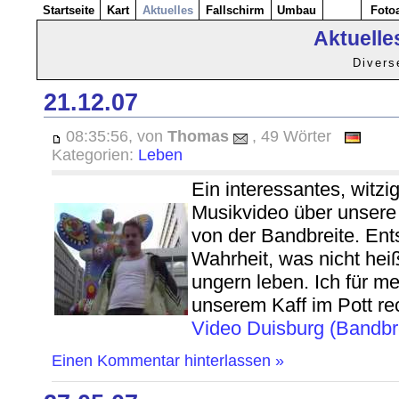
Startseite
Kart
Aktuelles
Fallschirm
Umbau
Foto
Aktuelle
Divers
21.12.07
08:35:56, von
Thomas
, 49 Wörter
Kategorien:
Leben
Ein interessantes, witz
Musikvideo über unsere 
von der Bandbreite. Ents
Wahrheit, was nicht heiß
ungern leben. Ich für me
unserem Kaff im Pott re
Video Duisburg (Bandbr
Einen Kommentar hinterlassen »